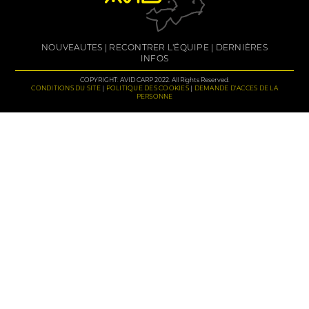
NOUVEAUTES
RECONTRER L'ÉQUIPE
DERNIÈRES
INFOS
COPYRIGHT: AVID CARP 2022. All Rights Reserved.
CONDITIONS DU SITE
POLITIQUE DES COOKIES
DEMANDE D'ACCES DE LA
PERSONNE