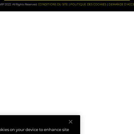
P 2022. All Rights Reserved.
CONDITIONS DU SITE
POLITIQUE DES COOKIES
DEMANDE D'ACCE
ookies on your device to enhance site