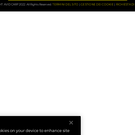
: AVID CARP 2022. All Rights Reserved.
TERMINI DEL SITO
GESTIONE DEI COOKIE
RICHIESTA D
ookies on your device to enhance site