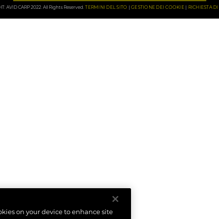
: AVID CARP 2022. All Rights Reserved.
TERMINI DEL SITO
GESTIONE DEI COOKIE
RICHIESTA D
ookies on your device to enhance site