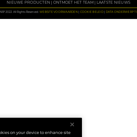
NIEUWE PRODUCTEN
ONTMOET HET TEAM
LAATSTE NIEUWS
P 2022. All Rights Reserved.
WEBSITE VOORWAARDEN
COOKIE BELEID
DATA ONDERWERP 
ookies on your device to enhance site