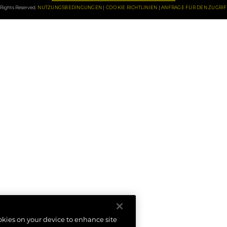
Rights Reserved.
NUTZUNGSBEDINGUNGEN
COOKIE RICHTLINIEN
ANFRAGE FÜR DEN ZUGRI
ookies on your device to enhance site