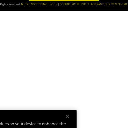
Rights Reserved.
NUTZUNGSBEDINGUNGEN
COOKIE RICHTLINIEN
ANFRAGE FÜR DEN ZUGRI
ookies on your device to enhance site